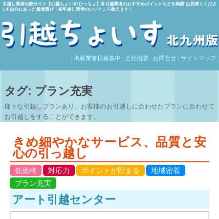
引越し業者比較サイト【引越ちょいす/ひっちょ】各引越業者のおすすめポイントなどを掲載!お見積りくださ
い!!自分にあった業者選び！各引越し業者のいいところ教えます！
|
掲載業者様募集中
|
会社概要
|
お問合せ
|
サイトマップ
|
タグ: プラン充実
様々な引越しプランあり、お客様のお引越しに合わせたプランに合わせて
お引越しをすることができます。
きめ細やかなサービス、品質と安
心の引っ越し
低価格
対応力
ポイントが貯まる
地域密着
プラン充実
アート引越センター