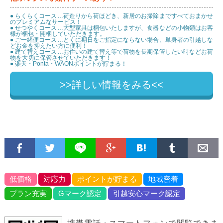
● らくらくコース…荷造りから荷ほどき、新居のお掃除まですべておまかせ
のプレミアムなサービス！
● せつやくコース…大型家具は梱包いたしますが、食器などの小物類はお客
様が梱包・開梱していただきます。
● ご一緒便コース…とくに期日をご指定にならない場合、単身者の引越しな
どお金を抑えたい方に便利！
● 建て替えコース…お住いの建て替え等で荷物を長期保管したい時などお荷
物を大切に保管させていただきます！
● 楽天・Ponta・WAONポイントが貯まる！
>>詳しい情報をみる<<
低価格
対応力
ポイントが貯まる
地域密着
プラン充実
Gマーク認定
引越安心マーク認定