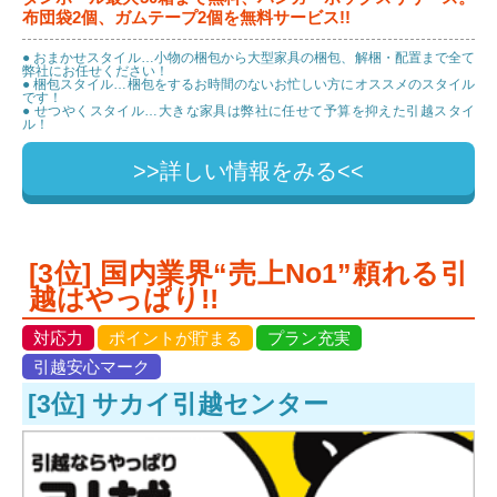
布団袋2個、ガムテープ2個を無料サービス!!
● おまかせスタイル…小物の梱包から大型家具の梱包、解梱・配置まで全て
弊社にお任せください！
● 梱包スタイル…梱包をするお時間のないお忙しい方にオススメのスタイル
です！
● せつやくスタイル…大きな家具は弊社に任せて予算を抑えた引越スタイ
ル！
>>詳しい情報をみる<<
[3位] 国内業界“売上No1”頼れる引
越はやっぱり!!
対応力
ポイントが貯まる
プラン充実
引越安心マーク
[3位] サカイ引越センター