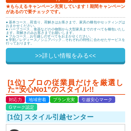
★もらえるキャンペーン充実しています！期間キャンペーン
があるので要チェックです。
● 基本コース…荷造り、荷解きはお客さまで、家具の梱包やセッティングは
おまかせください。
● ハーフコース…食器などの小物類から大型家具までのすべてを梱包いたし
ます。荷解きのみお客さまでお願いします。
● フルコース…お引越しのすべてをおまかせください。
● 学割／レディース／シニアパック…それぞれの特性に合わせたサービスを
行っております。
>>詳しい情報をみる<<
[1位] プロの従業員だけを厳選し
た“安心No1”のスタイル!!
対応力
地域密着
プラン充実
引越安心マーク
Gマーク認定
[1位] スタイル引越センター