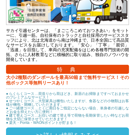
サカイ引越センターは、「まごころこめておつきあい」をモット
ーに、引越一筋。自社保有のトラックと自社採用のサービススタ
ッフにより、北は北海道から南は沖縄まで、日本全国にて高品質
なサービスをお届けしております。「安心」「丁寧」「親切」
「迅速」を目指して、車両の充実配備をはじめ各種専門技術の開
拓、さらに人材教育などに積極的に取り組み、独自のノウハウを
開発しています。
特 典
大小2種類のダンボールを最高50箱まで無料サービス！その
他ボックス等無料リースあり！
● らくらくコース…荷造りから荷ほどき、新居のお掃除まですべておまかせ
のプレミアムなサービス！
● せつやくコース…大型家具は梱包いたしますが、食器などの小物類はお客
様が梱包・開梱していただきます。
● ご一緒便コース…とくに期日をご指定にならない場合、単身者の引越しな
どお金を抑えたい方に便利！
● 建て替えコース…お住いの建て替え等で荷物を長期保管したい時などお荷
物を大切に保管させていただきます！
● 楽天・Ponta・WAONポイントが貯まる！