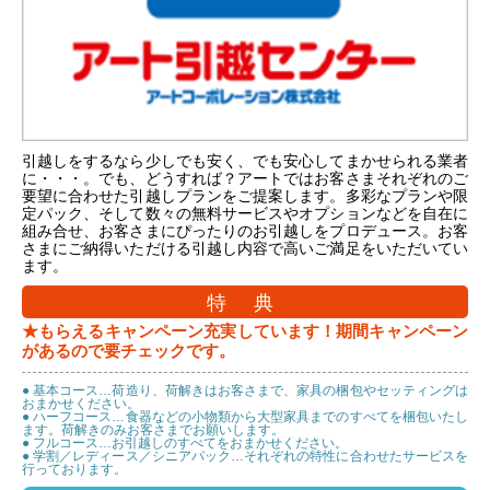
引越しをするなら少しでも安く、でも安心してまかせられる業者
に・・・。でも、どうすれば？アートではお客さまそれぞれのご
要望に合わせた引越しプランをご提案します。多彩なプランや限
定パック、そして数々の無料サービスやオプションなどを自在に
組み合せ、お客さまにぴったりのお引越しをプロデュース。お客
さまにご納得いただける引越し内容で高いご満足をいただいてい
ます。
特 典
★もらえるキャンペーン充実しています！期間キャンペーン
があるので要チェックです。
● 基本コース…荷造り、荷解きはお客さまで、家具の梱包やセッティングは
おまかせください。
● ハーフコース…食器などの小物類から大型家具までのすべてを梱包いたし
ます。荷解きのみお客さまでお願いします。
● フルコース…お引越しのすべてをおまかせください。
● 学割／レディース／シニアパック…それぞれの特性に合わせたサービスを
行っております。