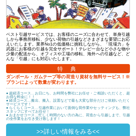
ベスト引越サービスでは、お客様のニーズに合わせて、単身引越
しから事務所移転、少ない荷物の引越などさまざまな要望にお応
えいたします。業界No1の低価格に挑戦しながら、「現場力」を
武器にお客様の引越を完全サポート！テレビ一台など小さな物や
少量の配送から、オフィスや工場の移転、海外への引越など、ど
んな「引越」にも対応いたします。
特 典
ダンボール・ガムテープ等の荷造り資材を無料サービス！※
プランによって数量が変わります。
● 超経済コース…お日にち、お時間を弊社にお任せ・ご相談いただくと、超
お得な料金に！！
● 経済コース…搬出、搬入、設置などで最も大変な部分だけご依頼いただく
サービスです！
● らくらくコース…引越作業において面倒な荷作業やセッティングも、弊社
スタッフにすべてお任せ！
● おまかせコース…忙しく時間のない方の為に、荷造から引越しまで、引越
の全作業をお引き受け致します！
>>詳しい情報をみる<<