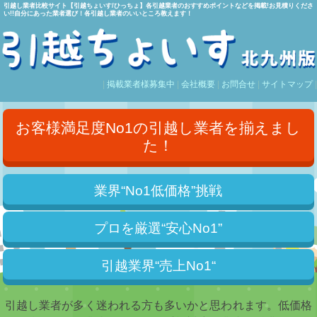
引越し業者比較サイト【引越ちょいす/ひっちょ】各引越業者のおすすめポイントなどを掲載!お見積りくださ
い!!自分にあった業者選び！各引越し業者のいいところ教えます！
|
掲載業者様募集中
|
会社概要
|
お問合せ
|
サイトマップ
|
お客様満足度No1の引越し業者を揃えまし
た！
業界“No1低価格”挑戦
プロを厳選“安心No1”
引越業界“売上No1“
引越し業者が多く迷われる方も多いかと思われます。低価格