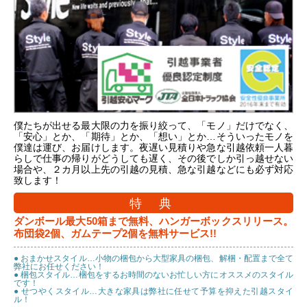
僕たちが出せる最大限の力を振り絞って、「モノ」だけでなく、
「安心」とか、「期待」とか、「想い」とか…そういったモノを
僕達は運び、お届けします。夜遅い見積りや急な引越依頼一人暮
らしで仕事の帰りがどうしても遅く、その後でしか引っ越せない
場合や、２カ月以上先の引越の見積、急な引越などにも必ず対応
致します！
特 典
ダンボール最大50箱まで無料、ハンガーボックスリリース。
布団袋2個、ガムテープ2個を無料サービス!!
● おまかせスタイル…小物の梱包から大型家具の梱包、解梱・配置まで全て
弊社にお任せください！
● 梱包スタイル…梱包をするお時間のないお忙しい方にオススメのスタイル
です！
● せつやくスタイル…大きな家具は弊社に任せて予算を抑えた引越スタイ
ル！