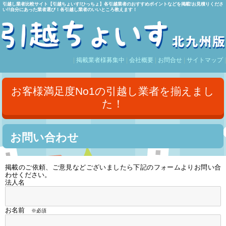
引越し業者比較サイト【引越ちょいす/ひっちょ】各引越業者のおすすめポイントなどを掲載!お見積りくださ
い!!自分にあった業者選び！各引越し業者のいいところ教えます！
|
掲載業者様募集中
|
会社概要
|
お問合せ
|
サイトマップ
|
お客様満足度No1の引越し業者を揃えまし
た！
お問い合わせ
掲載のご依頼、ご意見などございましたら下記のフォームよりお問い合
わせください。
法人名
お名前
※必須